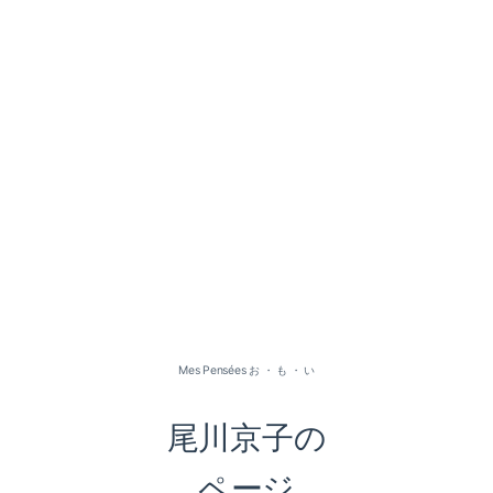
Mes Pensées お ・ も ・ い
尾川京子の
ページ