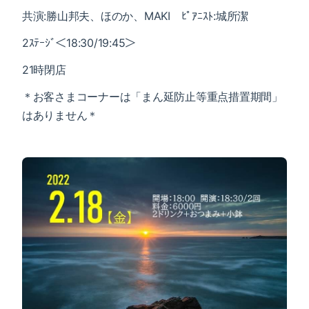
共演:勝山邦夫、ほのか、MAKI ﾋﾟｱﾆｽﾄ:城所潔
2ｽﾃｰｼﾞ＜18:30/19:45＞
21時閉店
＊お客さまコーナーは「まん延防止等重点措置期間」
はありません＊