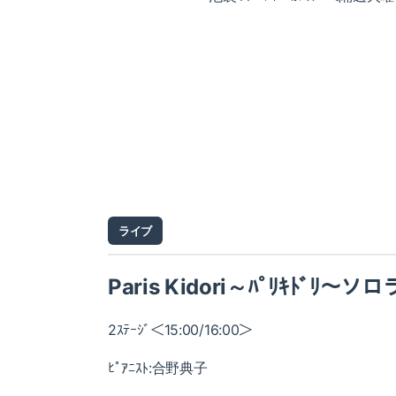
ライブ
Paris Kidori～ﾊﾟﾘｷﾄﾞﾘ～ソ
2ｽﾃｰｼﾞ＜15:00/16:00＞
ﾋﾟｱﾆｽﾄ:合野典子