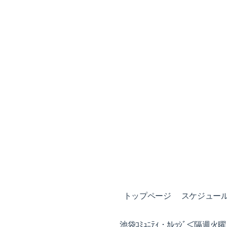
トップページ
スケジュール (
池袋ｺﾐｭﾆﾃｨ・ｶﾚｯｼﾞ＜隔週