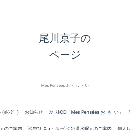
尾川京子の
ページ
Mes Pensées お ・ も ・ い
ｶﾚﾝﾀﾞｰ)
お知らせ
ﾌｧｰｽﾄCD「Mes Pensées お･も･い」
火曜＞のご案内
池袋ｺﾐｭﾆﾃｨ・ｶﾚｯｼﾞ＜毎週水曜＞のご案内
個人