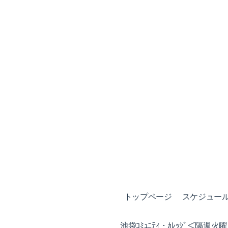
トップページ
スケジュール (
池袋ｺﾐｭﾆﾃｨ・ｶﾚｯｼﾞ＜隔週