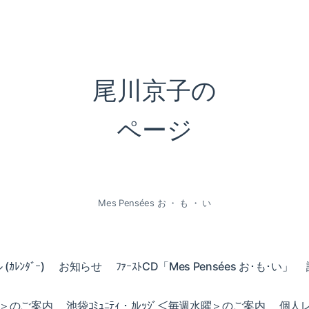
尾川京子の
ページ
Mes Pensées お ・ も ・ い
ｶﾚﾝﾀﾞｰ)
お知らせ
ﾌｧｰｽﾄCD「Mes Pensées お･も･い」
火曜＞のご案内
池袋ｺﾐｭﾆﾃｨ・ｶﾚｯｼﾞ＜毎週水曜＞のご案内
個人