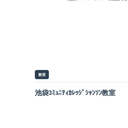
教室
池袋ｺﾐｭﾆﾃｨｶﾚｯｼﾞｼｬﾝｿﾝ教室