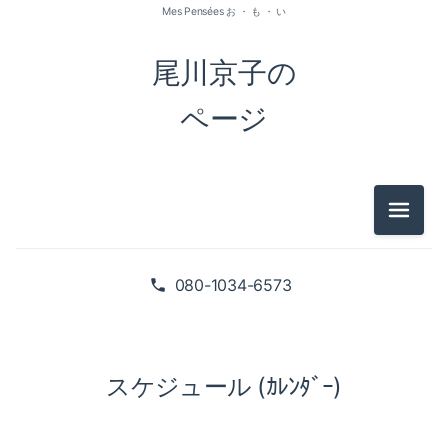
Mes Pensées お ・ も ・ い
尾川京子の
ページ
メニュ
080-1034-6573
スケジュール (ｶﾚﾝﾀﾞｰ)