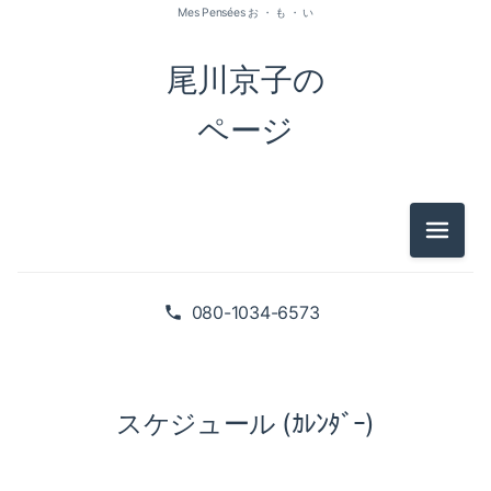
Mes Pensées お ・ も ・ い
尾川京子の
ページ
メニュ
080-1034-6573
スケジュール (ｶﾚﾝﾀﾞｰ)