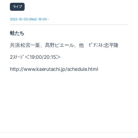
ライブ
2022-10-05 (Wed) 19:00～
蛙たち
共演:松宮一葉、髙野ピエール、他 ﾋﾟｱﾆｽﾄ:忠平隆
2ｽﾃｰｼﾞ＜19:00/20:15＞
http://www.kaerutachi.jp/schedule.html