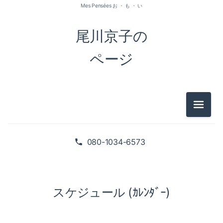
Mes Pensées お ・ も ・ い
尾川京子の
ページ
メニュ
080-1034-6573
スケジュール (ｶﾚﾝﾀﾞｰ)