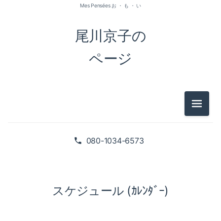
Mes Pensées お ・ も ・ い
尾川京子の
ページ
メニュ
080-1034-6573
スケジュール (ｶﾚﾝﾀﾞｰ)