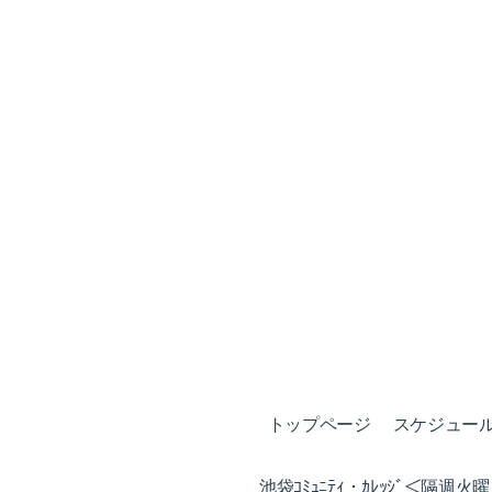
トップページ
スケジュール (
池袋ｺﾐｭﾆﾃｨ・ｶﾚｯｼﾞ＜隔週