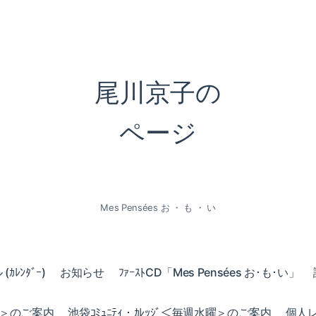
尾川京子の
ページ
Mes Pensées お ・ も ・ い
ｶﾚﾝﾀﾞｰ)
お知らせ
ﾌｧｰｽﾄCD「Mes Pensées お･も･い」
火曜＞のご案内
池袋ｺﾐｭﾆﾃｨ・ｶﾚｯｼﾞ＜毎週水曜＞のご案内
個人