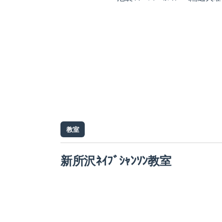
教室
新所沢ﾈｲﾌﾞｼｬﾝｿﾝ教室