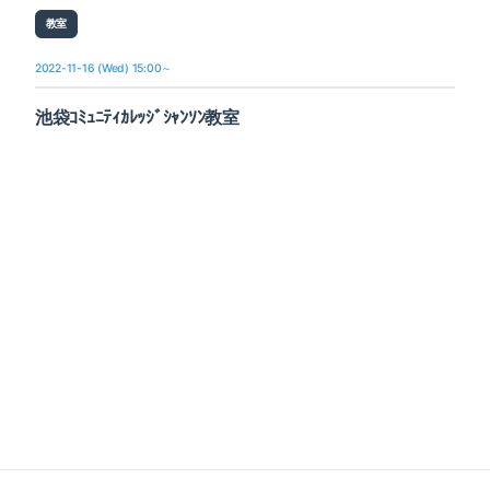
教室
2022-11-16 (Wed) 15:00～
池袋ｺﾐｭﾆﾃｨｶﾚｯｼﾞｼｬﾝｿﾝ教室