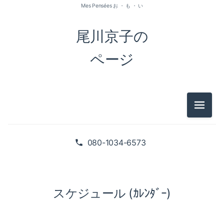
Mes Pensées お ・ も ・ い
尾川京子の
ページ
メニュ
080-1034-6573
スケジュール (ｶﾚﾝﾀﾞｰ)