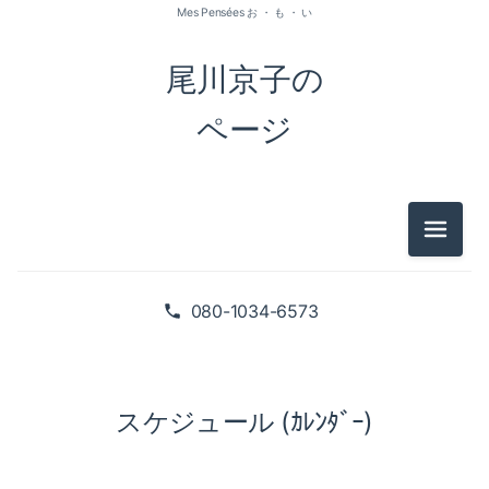
Mes Pensées お ・ も ・ い
尾川京子の
ページ
メニュ
080-1034-6573
スケジュール (ｶﾚﾝﾀﾞｰ)