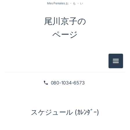
Mes Pensées お ・ も ・ い
尾川京子の
ページ
メニュ
080-1034-6573
スケジュール (ｶﾚﾝﾀﾞｰ)