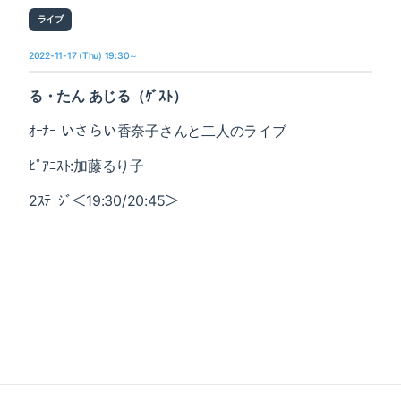
ライブ
2022-11-17 (Thu) 19:30～
る・たん あじる（ｹﾞｽﾄ）
ｵｰﾅｰ いさらい香奈子さんと二人のライブ
ﾋﾟｱﾆｽﾄ:加藤るり子
2ｽﾃｰｼﾞ＜19:30/20:45＞