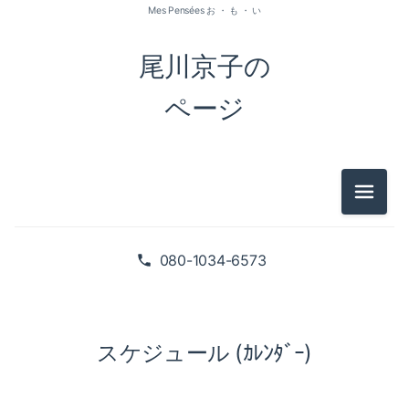
Mes Pensées お ・ も ・ い
尾川京子の
ページ
メニュ
080-1034-6573
スケジュール (ｶﾚﾝﾀﾞｰ)