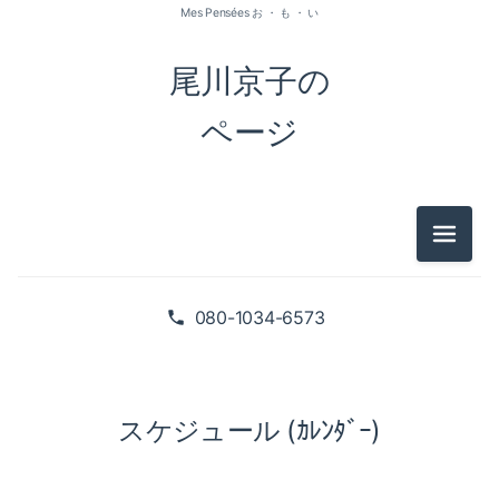
Mes Pensées お ・ も ・ い
尾川京子の
ページ
メニュ
080-1034-6573
スケジュール (ｶﾚﾝﾀﾞｰ)