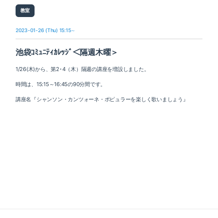
教室
2023-01-26 (Thu) 15:15～
池袋ｺﾐｭﾆﾃｨｶﾚｯｼﾞ＜隔週木曜＞
1/26(木)から、第2･4（木）隔週の講座を増設しました。
時間は、15:15～16:45の90分間です。
講座名『シャンソン・カンツォーネ・ポピュラーを楽しく歌いましょう』