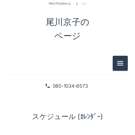
Mes Pensées お ・ も ・ い
尾川京子の
ページ
メニュ
080-1034-6573
スケジュール (ｶﾚﾝﾀﾞｰ)