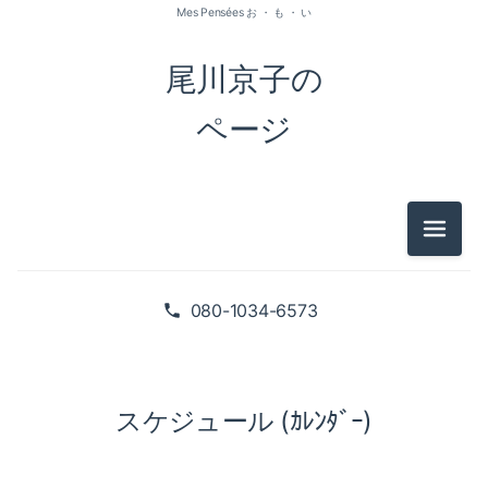
Mes Pensées お ・ も ・ い
尾川京子の
ページ
メニュ
080-1034-6573
スケジュール (ｶﾚﾝﾀﾞｰ)