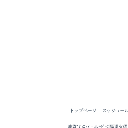
トップページ
スケジュール (
池袋ｺﾐｭﾆﾃｨ・ｶﾚｯｼﾞ＜隔週