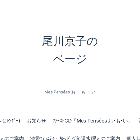
尾川京子の
ページ
Mes Pensées お ・ も ・ い
ｶﾚﾝﾀﾞｰ)
お知らせ
ﾌｧｰｽﾄCD「Mes Pensées お･も･い」
火曜＞のご案内
池袋ｺﾐｭﾆﾃｨ・ｶﾚｯｼﾞ＜毎週水曜＞のご案内
個人