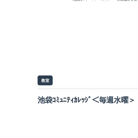
教室
池袋ｺﾐｭﾆﾃｨｶﾚｯｼﾞ＜毎週水曜＞