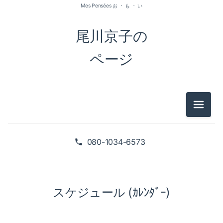
Mes Pensées お ・ も ・ い
尾川京子の
ページ
メニュ
080-1034-6573
スケジュール (ｶﾚﾝﾀﾞｰ)