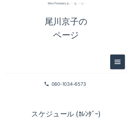
Mes Pensées お ・ も ・ い
尾川京子の
ページ
メニュ
080-1034-6573
スケジュール (ｶﾚﾝﾀﾞｰ)