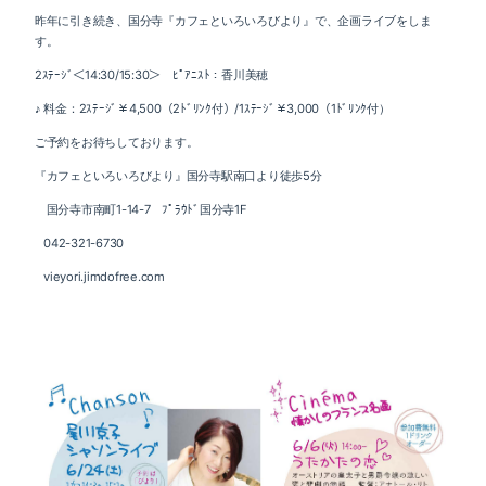
昨年に引き続き、国分寺『カフェといろいろびより』で、企画ライブをしま
す。
2ｽﾃｰｼﾞ＜14:30/15:30＞ ﾋﾟｱﾆｽﾄ：香川美穂
♪ 料金：2ｽﾃｰｼﾞ￥4,500（2ﾄﾞﾘﾝｸ付）/1ｽﾃｰｼﾞ￥3,000（1ﾄﾞﾘﾝｸ付）
ご予約をお待ちしております。
『カフェといろいろびより』国分寺駅南口より徒歩5分
国分寺市南町1-14-7 ﾌﾟﾗｳﾄﾞ国分寺1F
042-321-6730
vieyori.jimdofree.com