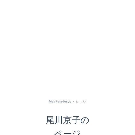
Mes Pensées お ・ も ・ い
尾川京子の
ページ