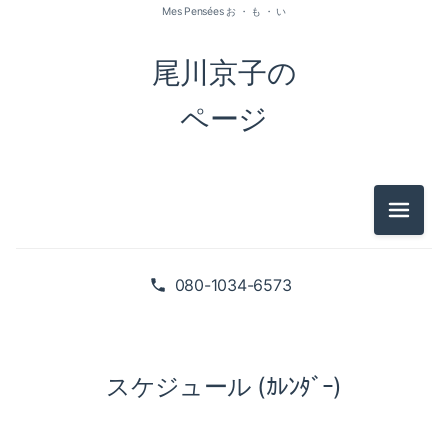
Mes Pensées お ・ も ・ い
尾川京子の
ページ
メニュ
080-1034-6573
スケジュール (ｶﾚﾝﾀﾞｰ)