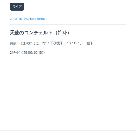
ライブ
2023-07-25 (Tue) 19:00～
天使のコンチェルト（ｹﾞｽﾄ）
共演：はまのゆうこ、ﾏﾀﾞﾑ 千羽愛子 ﾋﾟｱﾆｽﾄ：川口信子
2ｽﾃｰｼﾞ＜19:00/20:15＞