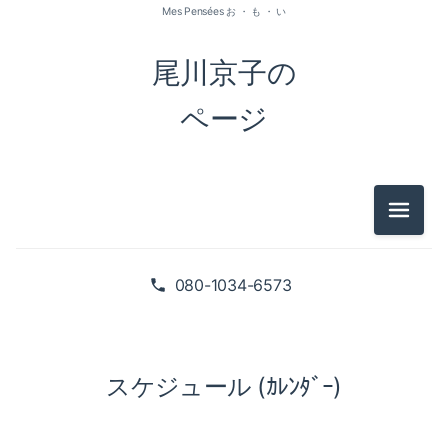
Mes Pensées お ・ も ・ い
尾川京子の
ページ
メニュ
080-1034-6573
スケジュール (ｶﾚﾝﾀﾞｰ)