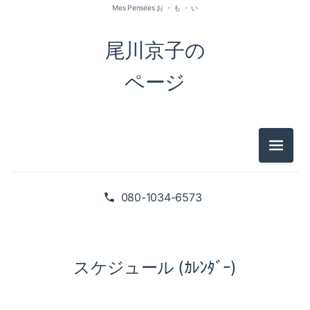
Mes Pensées お ・ も ・ い
尾川京子の
ページ
メニュ
080-1034-6573
スケジュール (ｶﾚﾝﾀﾞｰ)