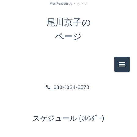
Mes Pensées お ・ も ・ い
尾川京子の
ページ
メニュ
080-1034-6573
スケジュール (ｶﾚﾝﾀﾞｰ)