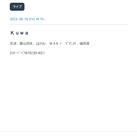
ライブ
2023-08-18 (Fri) 19:15～
Ｋｕｗａ
共演：勝山邦夫、ほのか、ＭＡＫＩ ﾋﾟｱﾆｽﾄ：城所潔
2ｽﾃｰｼﾞ＜19:15/20:40＞