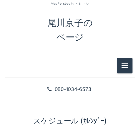
Mes Pensées お ・ も ・ い
尾川京子の
ページ
メニュ
080-1034-6573
スケジュール (ｶﾚﾝﾀﾞｰ)