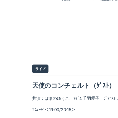
ライブ
天使のコンチェルト（ｹﾞｽﾄ）
共演：はまのゆうこ、ﾏﾀﾞﾑ 千羽愛子 ﾋﾟｱﾆｽ
2ｽﾃｰｼﾞ＜19:00/20:15＞