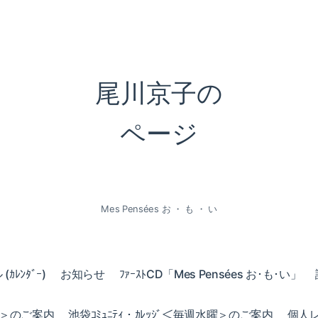
尾川京子の
ページ
Mes Pensées お ・ も ・ い
ｶﾚﾝﾀﾞｰ)
お知らせ
ﾌｧｰｽﾄCD「Mes Pensées お･も･い」
火曜＞のご案内
池袋ｺﾐｭﾆﾃｨ・ｶﾚｯｼﾞ＜毎週水曜＞のご案内
個人