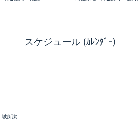
スケジュール (ｶﾚﾝﾀﾞｰ)
ﾄ：城所潔