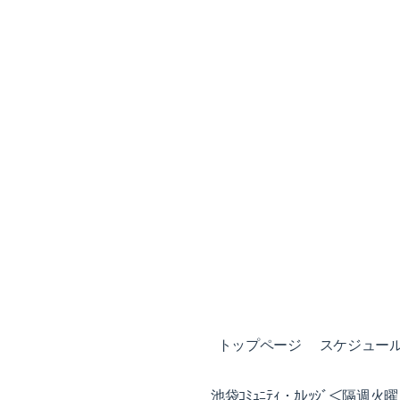
トップページ
スケジュール (
池袋ｺﾐｭﾆﾃｨ・ｶﾚｯｼﾞ＜隔週