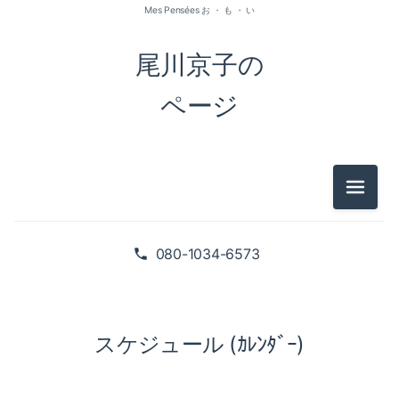
Mes Pensées お ・ も ・ い
尾川京子の
ページ
メニュ
080-1034-6573
スケジュール (ｶﾚﾝﾀﾞｰ)