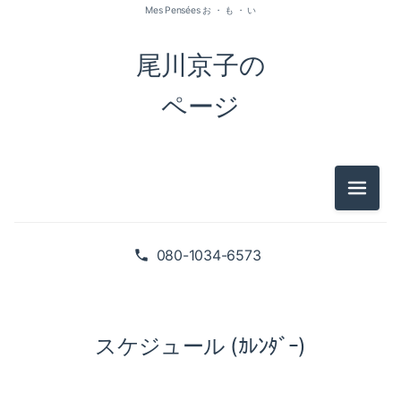
Mes Pensées お ・ も ・ い
尾川京子の
ページ
メニュ
080-1034-6573
スケジュール (ｶﾚﾝﾀﾞｰ)