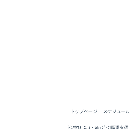
トップページ
スケジュール (
池袋ｺﾐｭﾆﾃｨ・ｶﾚｯｼﾞ＜隔週