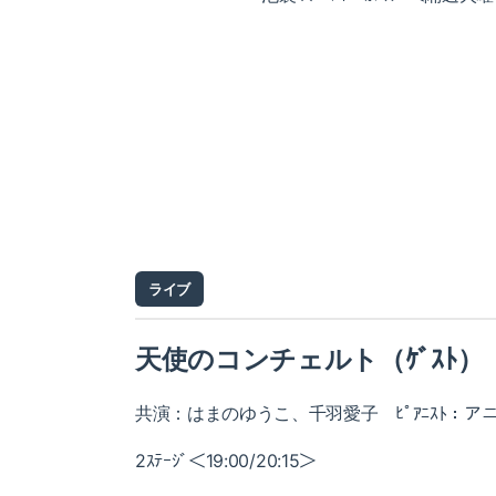
ライブ
天使のコンチェルト（ｹﾞｽﾄ）
共演：はまのゆうこ、千羽愛子 ﾋﾟｱﾆｽﾄ：ア
2ｽﾃｰｼﾞ＜19:00/20:15＞