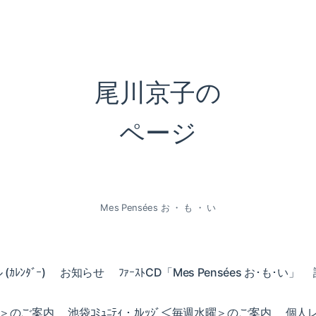
尾川京子の
ページ
Mes Pensées お ・ も ・ い
ｶﾚﾝﾀﾞｰ)
お知らせ
ﾌｧｰｽﾄCD「Mes Pensées お･も･い」
火曜＞のご案内
池袋ｺﾐｭﾆﾃｨ・ｶﾚｯｼﾞ＜毎週水曜＞のご案内
個人