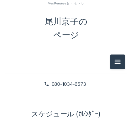
Mes Pensées お ・ も ・ い
尾川京子の
ページ
メニュ
080-1034-6573
スケジュール (ｶﾚﾝﾀﾞｰ)