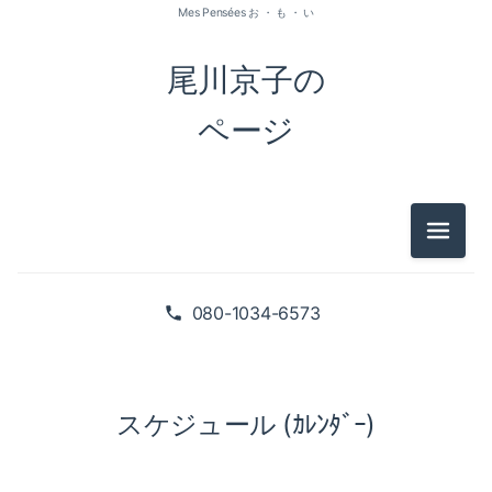
Mes Pensées お ・ も ・ い
尾川京子の
ページ
メニュ
080-1034-6573
スケジュール (ｶﾚﾝﾀﾞｰ)