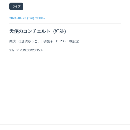
ライブ
2024-01-23 (Tue) 19:00～
天使のコンチェルト（ｹﾞｽﾄ）
共演：はまのゆうこ、千羽愛子 ﾋﾟｱﾆｽﾄ：城所潔
2ｽﾃｰｼﾞ＜19:00/20:15＞