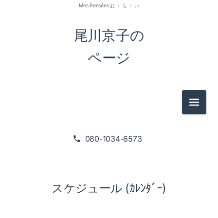
Mes Pensées お ・ も ・ い
尾川京子の
ページ
メニュ
080-1034-6573
スケジュール (ｶﾚﾝﾀﾞｰ)