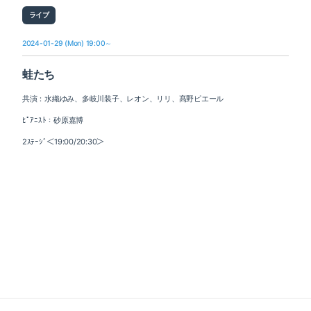
ライブ
2024-01-29 (Mon) 19:00～
蛙たち
共演：水織ゆみ、多岐川装子、レオン、リリ、髙野ピエール
ﾋﾟｱﾆｽﾄ：砂原嘉博
2ｽﾃｰｼﾞ＜19:00/20:30＞