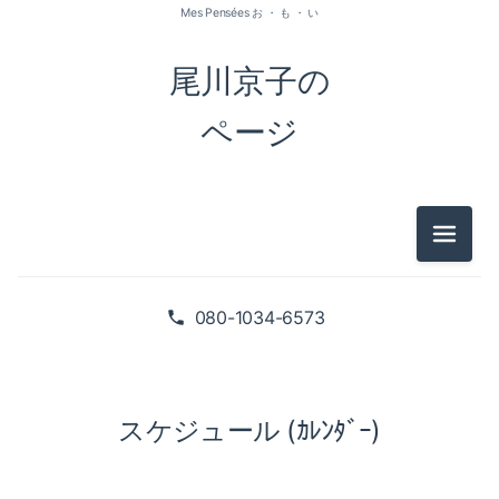
Mes Pensées お ・ も ・ い
尾川京子の
ページ
メニュ
080-1034-6573
スケジュール (ｶﾚﾝﾀﾞｰ)