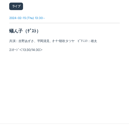
ライブ
2024-02-15 (Thu) 13:30～
蟻ん子（ｹﾞｽﾄ）
共演：吉野あずさ、平岡清見、ｵｰﾅｰ朝吹タツヤ ﾋﾟｱﾆｽﾄ：雄太
2ｽﾃｰｼﾞ＜13:30/14:30＞