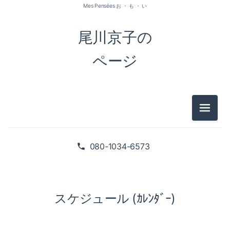
Mes Pensées お ・ も ・ い
尾川京子の
ページ
メニュ
080-1034-6573
スケジュール (ｶﾚﾝﾀﾞｰ)