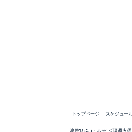
トップページ
スケジュール (
池袋ｺﾐｭﾆﾃｨ・ｶﾚｯｼﾞ＜隔週