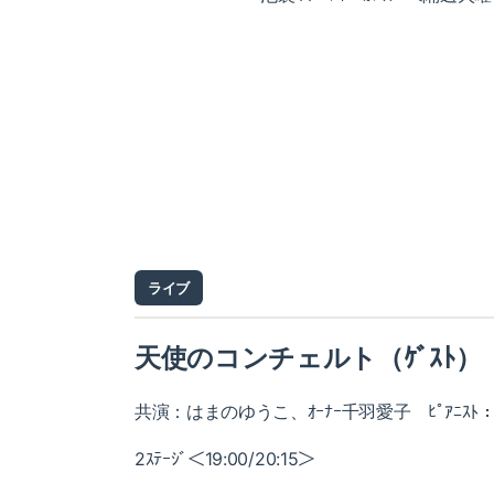
ライブ
天使のコンチェルト（ｹﾞｽﾄ）
共演：はまのゆうこ、ｵｰﾅｰ千羽愛子 ﾋﾟｱﾆｽﾄ
2ｽﾃｰｼﾞ＜19:00/20:15＞