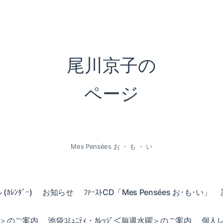
尾川京子の
ページ
Mes Pensées お ・ も ・ い
ｶﾚﾝﾀﾞｰ)
お知らせ
ﾌｧｰｽﾄCD「Mes Pensées お･も･い」
火曜＞のご案内
池袋ｺﾐｭﾆﾃｨ・ｶﾚｯｼﾞ＜毎週水曜＞のご案内
個人