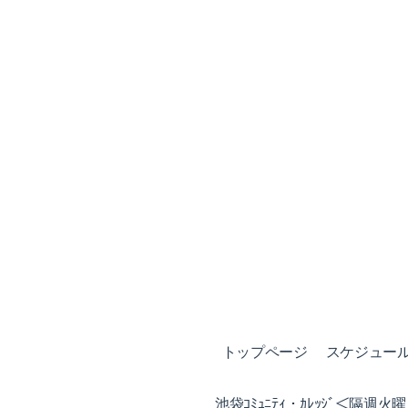
トップページ
スケジュール (
池袋ｺﾐｭﾆﾃｨ・ｶﾚｯｼﾞ＜隔週