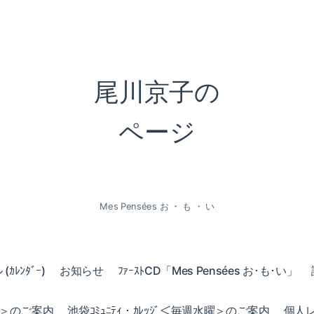
尾川京子の
ページ
Mes Pensées お ・ も ・ い
ｶﾚﾝﾀﾞｰ)
お知らせ
ﾌｧｰｽﾄCD「Mes Pensées お･も･い」
火曜＞のご案内
池袋ｺﾐｭﾆﾃｨ・ｶﾚｯｼﾞ＜毎週水曜＞のご案内
個人