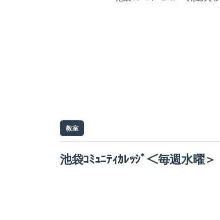
教室
池袋ｺﾐｭﾆﾃｨｶﾚｯｼﾞ＜毎週水曜＞