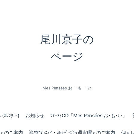
尾川京子の
ページ
Mes Pensées お ・ も ・ い
ｶﾚﾝﾀﾞｰ)
お知らせ
ﾌｧｰｽﾄCD「Mes Pensées お･も･い」
火曜＞のご案内
池袋ｺﾐｭﾆﾃｨ・ｶﾚｯｼﾞ＜毎週水曜＞のご案内
個人