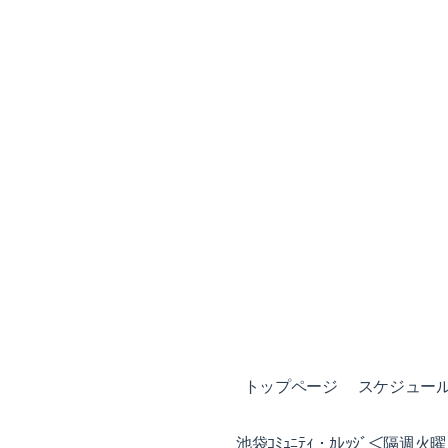
トップページ
スケジュール (
池袋ｺﾐｭﾆﾃｨ・ｶﾚｯｼﾞ＜隔週