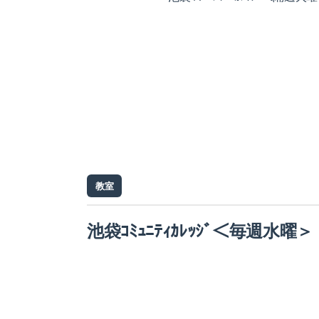
教室
池袋ｺﾐｭﾆﾃｨｶﾚｯｼﾞ＜毎週水曜＞