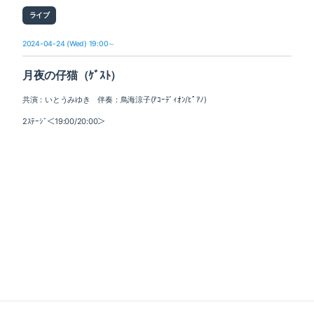
ライブ
2024-04-24 (Wed) 19:00～
月夜の仔猫（ｹﾞｽﾄ）
共演：いとうみゆき 伴奏：鳥海涼子(ｱｺｰﾃﾞｨｵﾝ/ﾋﾟｱﾉ)
2ｽﾃｰｼﾞ＜19:00/20:00＞