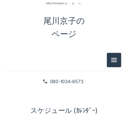
Mes Pensées お ・ も ・ い
尾川京子の
ページ
メニュ
080-1034-6573
スケジュール (ｶﾚﾝﾀﾞｰ)