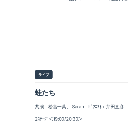
ライブ
蛙たち
共演：松宮一葉、 Sarah ﾋﾟｱﾆｽﾄ：芹田直彦
2ｽﾃｰｼﾞ＜19:00/20:30＞