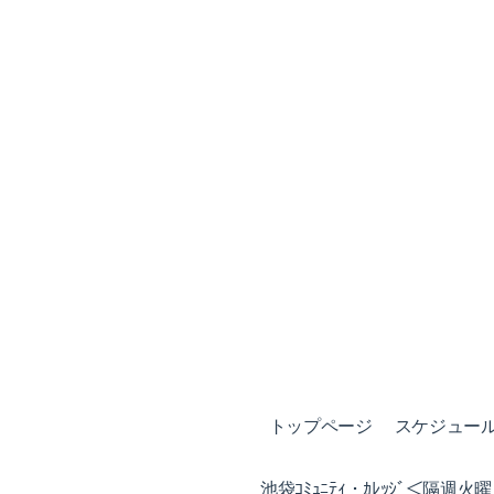
トップページ
スケジュール (
池袋ｺﾐｭﾆﾃｨ・ｶﾚｯｼﾞ＜隔週