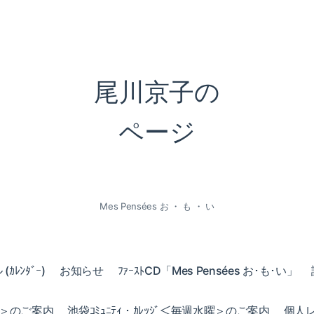
尾川京子の
ページ
Mes Pensées お ・ も ・ い
ｶﾚﾝﾀﾞｰ)
お知らせ
ﾌｧｰｽﾄCD「Mes Pensées お･も･い」
火曜＞のご案内
池袋ｺﾐｭﾆﾃｨ・ｶﾚｯｼﾞ＜毎週水曜＞のご案内
個人