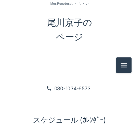
Mes Pensées お ・ も ・ い
尾川京子の
ページ
メニュ
080-1034-6573
スケジュール (ｶﾚﾝﾀﾞｰ)