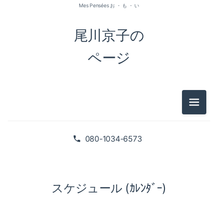
Mes Pensées お ・ も ・ い
尾川京子の
ページ
メニュ
080-1034-6573
スケジュール (ｶﾚﾝﾀﾞｰ)