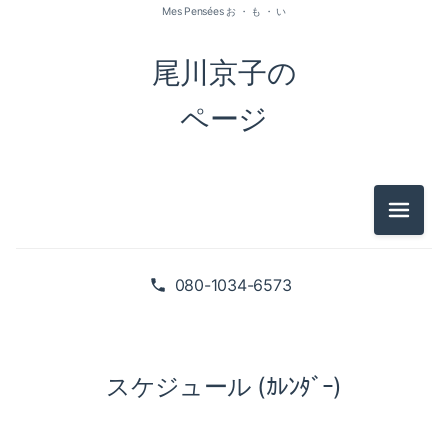
Mes Pensées お ・ も ・ い
尾川京子の
ページ
メニュ
080-1034-6573
スケジュール (ｶﾚﾝﾀﾞｰ)