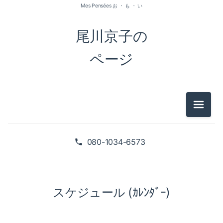
Mes Pensées お ・ も ・ い
尾川京子の
ページ
メニュ
080-1034-6573
スケジュール (ｶﾚﾝﾀﾞｰ)