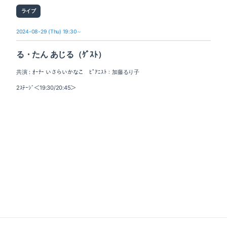
ライブ
2024-08-29 (Thu) 19:30～
る・たん あじる（ｹﾞｽﾄ）
共演：ｵｰﾅｰ いさらいかなこ ﾋﾟｱﾆｽﾄ：加藤るり子
2ｽﾃｰｼﾞ＜19:30/20:45＞