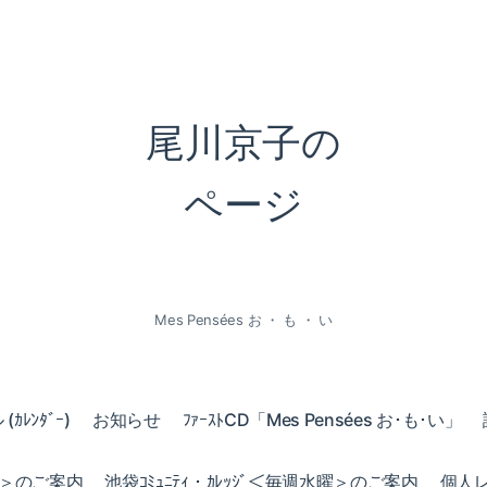
尾川京子の
ページ
Mes Pensées お ・ も ・ い
ｶﾚﾝﾀﾞｰ)
お知らせ
ﾌｧｰｽﾄCD「Mes Pensées お･も･い」
火曜＞のご案内
池袋ｺﾐｭﾆﾃｨ・ｶﾚｯｼﾞ＜毎週水曜＞のご案内
個人