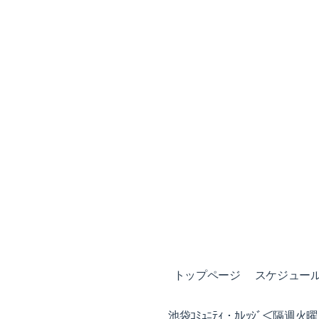
トップページ
スケジュール (
池袋ｺﾐｭﾆﾃｨ・ｶﾚｯｼﾞ＜隔週