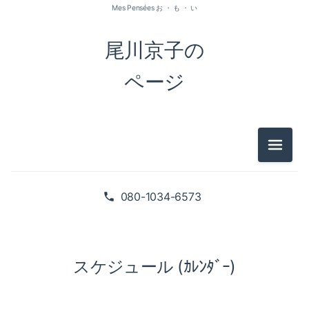
Mes Pensées お ・ も ・ い
尾川京子の
ページ
メニュ
080-1034-6573
スケジュール (ｶﾚﾝﾀﾞｰ)