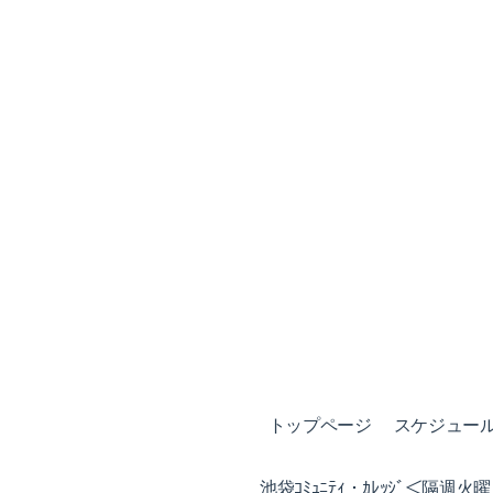
トップページ
スケジュール (
池袋ｺﾐｭﾆﾃｨ・ｶﾚｯｼﾞ＜隔週