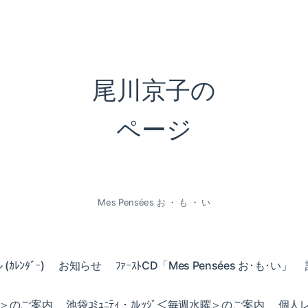
尾川京子の
ページ
Mes Pensées お ・ も ・ い
ｶﾚﾝﾀﾞｰ)
お知らせ
ﾌｧｰｽﾄCD「Mes Pensées お･も･い」
火曜＞のご案内
池袋ｺﾐｭﾆﾃｨ・ｶﾚｯｼﾞ＜毎週水曜＞のご案内
個人