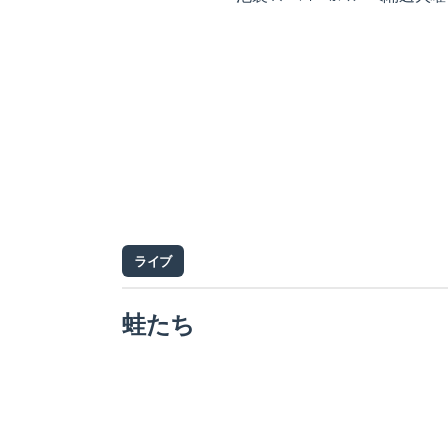
ライブ
蛙たち