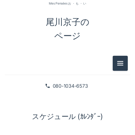
Mes Pensées お ・ も ・ い
尾川京子の
ページ
メニュ
080-1034-6573
スケジュール (ｶﾚﾝﾀﾞｰ)