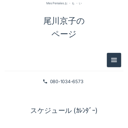
Mes Pensées お ・ も ・ い
尾川京子の
ページ
メニュ
080-1034-6573
スケジュール (ｶﾚﾝﾀﾞｰ)