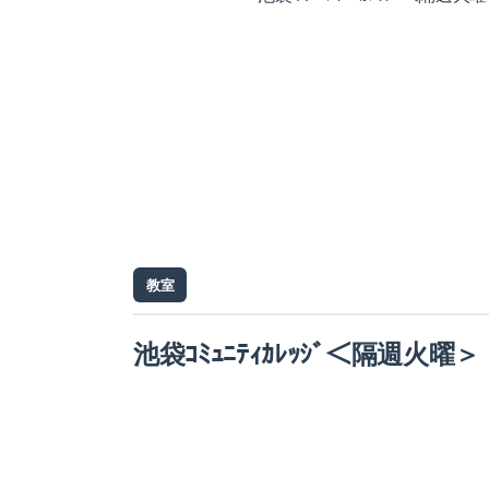
教室
池袋ｺﾐｭﾆﾃｨｶﾚｯｼﾞ＜隔週火曜＞