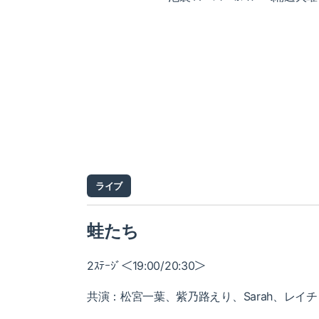
ライブ
蛙たち
2ｽﾃｰｼﾞ＜19:00/20:30＞
共演：松宮一葉、紫乃路えり、Sarah、レイチ