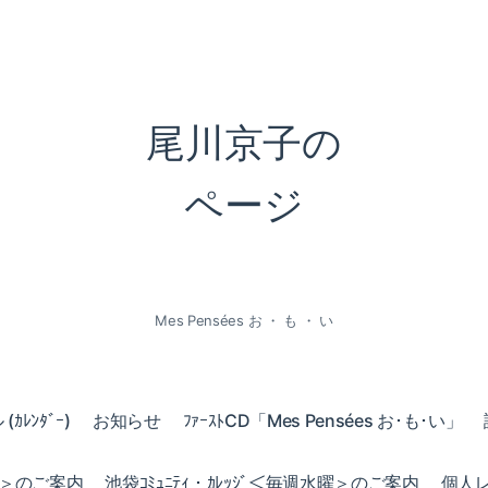
尾川京子の
ページ
Mes Pensées お ・ も ・ い
ｶﾚﾝﾀﾞｰ)
お知らせ
ﾌｧｰｽﾄCD「Mes Pensées お･も･い」
火曜＞のご案内
池袋ｺﾐｭﾆﾃｨ・ｶﾚｯｼﾞ＜毎週水曜＞のご案内
個人