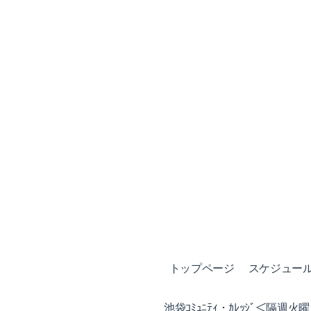
トップページ
スケジュール (
池袋ｺﾐｭﾆﾃｨ・ｶﾚｯｼﾞ＜隔週