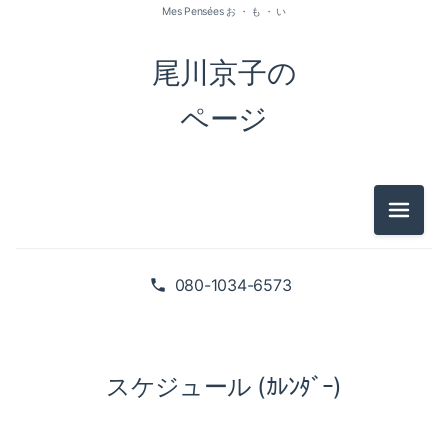
Mes Pensées お ・ も ・ い
尾川京子の
ページ
メニュ
080-1034-6573
スケジュール (ｶﾚﾝﾀﾞｰ)